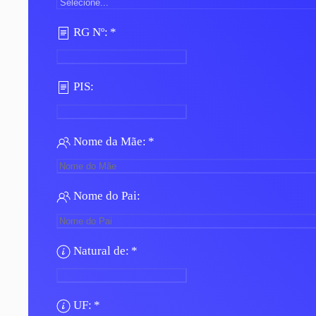
RG Nº:
*
PIS:
Nome da Mãe:
*
Nome do Pai:
Natural de:
*
UF:
*