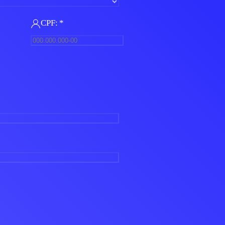
CPF:
*