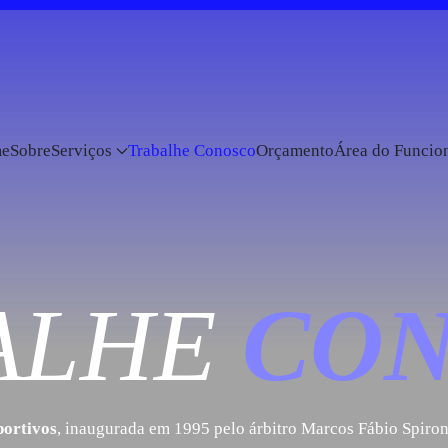
e
Sobre
Serviços
Trabalhe Conosco
Orçamento
Área do Funcio
ALHE
CO
ortivos
, inaugurada em 1995 pelo árbitro Marcos Fábio Spiron